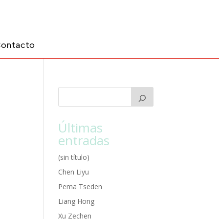
ontacto
Últimas
entradas
(sin título)
Chen Liyu
Pema Tseden
Liang Hong
Xu Zechen