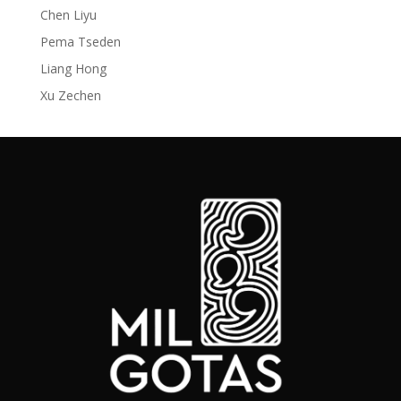
Chen Liyu
Pema Tseden
Liang Hong
Xu Zechen