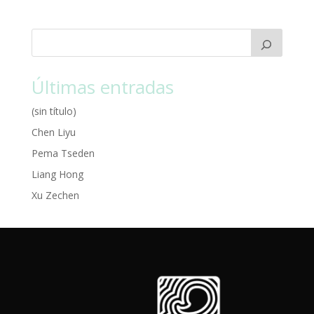
Últimas entradas
(sin título)
Chen Liyu
Pema Tseden
Liang Hong
Xu Zechen