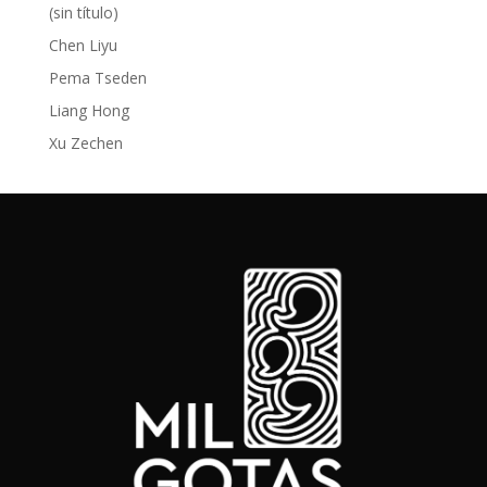
(sin título)
Chen Liyu
Pema Tseden
Liang Hong
Xu Zechen