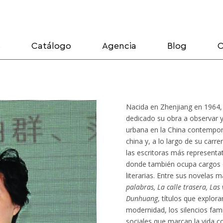
s
Catálogo
Agencia
Blog
C
Nacida en Zhenjiang en 1964,
dedicado su obra a observar y 
urbana en la China contemporá
china y, a lo largo de su car
las escritoras más representat
donde también ocupa cargos e
literarias. Entre sus novelas
palabras, La calle trasera, Las
Dunhuang
, títulos que explora
modernidad, los silencios fami
sociales que marcan la vida co