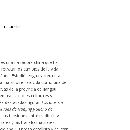
ontacto
 es una n
arradora china que ha
retratar los cambios de la vida
nea. Estudió lengua y literatura
rera, ha sido reconocida como una de
ivas de la provincia de Jiangsu,
n asociaciones culturales y
 más destacadas figuran
Los días sin
 viudas de Nanjing y Sueño de
n las tensiones entre tradición y
liares y las transformaciones
tidiana. Su prosa detallista y de gran