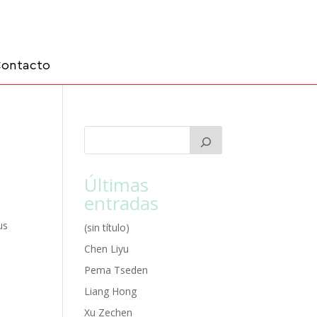
ontacto
Últimas
entradas
us
(sin título)
Chen Liyu
Pema Tseden
Liang Hong
Xu Zechen