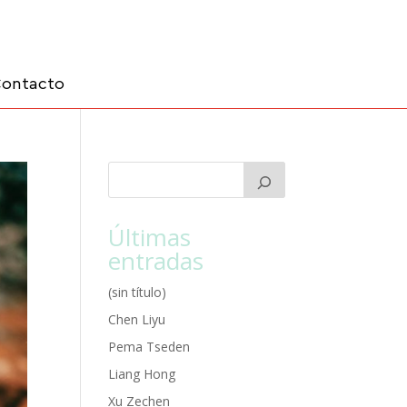
ontacto
Últimas
entradas
(sin título)
Chen Liyu
Pema Tseden
Liang Hong
Xu Zechen