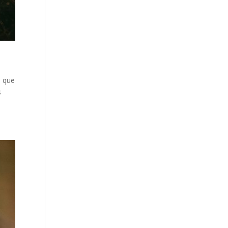
o que
s