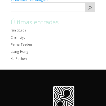
Últimas entradas
(sin título)
Chen Liyu
Pema Tseden
Liang Hong
Xu Zechen