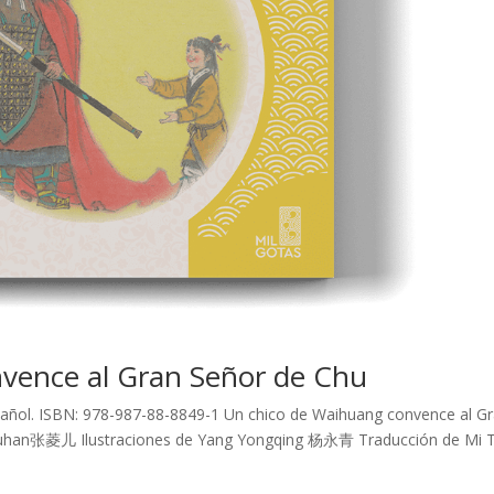
vence al Gran Señor de Chu
Español. ISBN: 978-987-88-8849-1 Un chico de Waihuang convence al G
huhan张菱儿 Ilustraciones de Yang Yongqing 杨永青 Traducción de Mi T