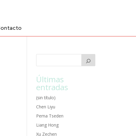
ontacto
Últimas
entradas
(sin título)
Chen Liyu
Pema Tseden
Liang Hong
Xu Zechen