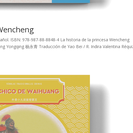
a Wencheng
spañol. ISBN: 978-987-88-8848-4 La historia de la princesa Wencheng
g Yongqing 杨永青 Traducción de Yao Bei / R. Indira Valentina Réqui